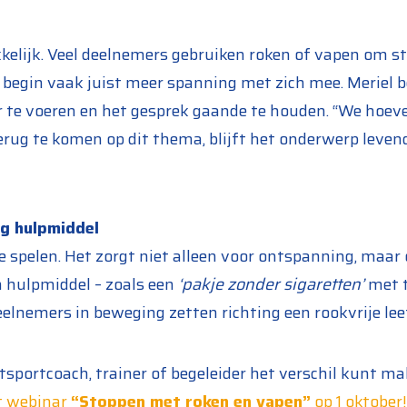
kelijk. Veel deelnemers gebruiken roken of vapen om st
 begin vaak juist meer spanning met zich mee. Meriel b
 te voeren en het gesprek gaande te houden. “We hoeven 
erug te komen op dit thema, blijft het onderwerp leven
ig hulpmiddel
te spelen. Het zorgt niet alleen voor ontspanning, maar
n hulpmiddel – zoals een
‘pakje zonder sigaretten’
met t
elnemers in beweging zetten richting een rookvrije leef
uurtsportcoach, trainer of begeleider het verschil kunt m
et webinar
“Stoppen met roken en vapen”
op 1 oktober!