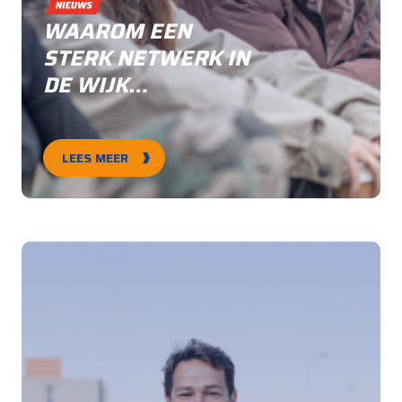
WAAROM EEN
STERK NETWERK IN
DE WIJK
ESSENTIEEL IS
VOOR MENTALE
LEES MEER
GEZONDHEID EN
JONGEREN